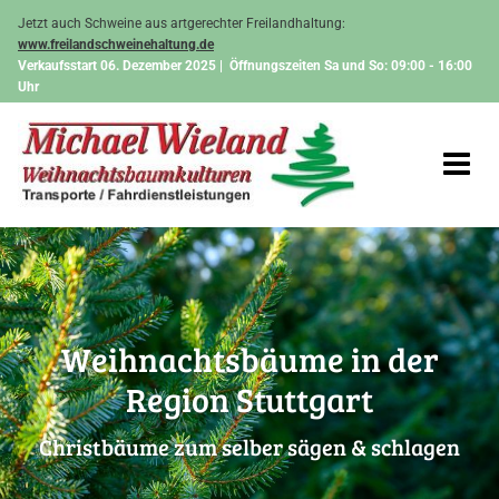
Zum Inhalt springen
Jetzt auch Schweine aus artgerechter Freilandhaltung:
www.freilandschweinehaltung.de
Verkaufsstart 06. Dezember 2025 | Öffnungszeiten Sa und So: 09:00 - 16:00
Uhr
Weihnachtsbäume in der
Region Stuttgart
Christbäume zum selber sägen & schlagen